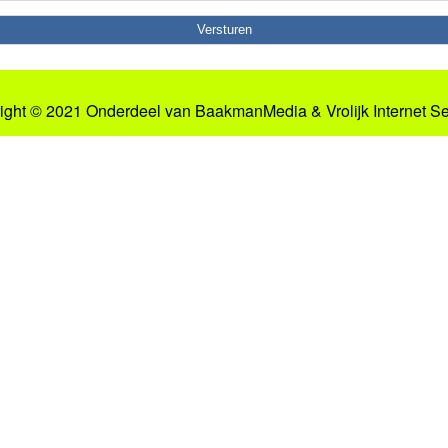
ight © 2021 Onderdeel van
BaakmanMedia
&
Vrolijk Internet S