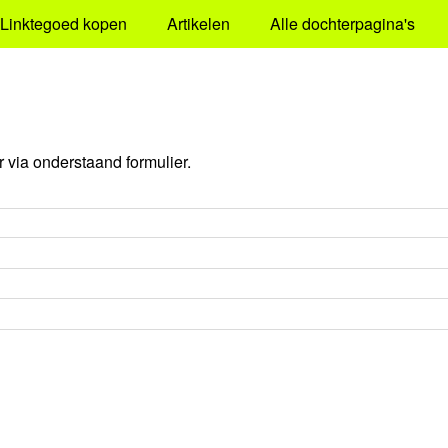
Linktegoed kopen
Artikelen
Alle dochterpagina's
via onderstaand formulier.